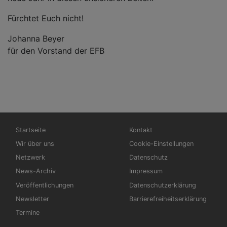
Fürchtet Euch nicht!
Johanna Beyer
für den Vorstand der EFB
Hauptnavigation
Fußbereichsmenü
Startseite
Kontakt
Wir über uns
Cookie-Einstellungen
Netzwerk
Datenschutz
News-Archiv
Impressum
Veröffentlichungen
Datenschutzerklärung
Newsletter
Barrierefreiheitserklärung
Termine