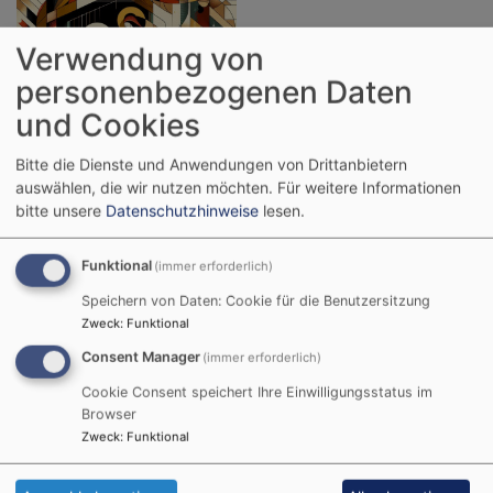
Verwendung von
personenbezogenen Daten
und Cookies
Bildrechte
K. Geiger | Bing Create
Weihnachtsbotschaft der
Bitte die Dienste und Anwendungen von Drittanbietern
auswählen, die wir nutzen möchten.
Für weitere Informationen
Evangelischen Frauen in Bayern
bitte unsere
Datenschutzhinweise
lesen.
Dieser starke Satz steht in der Weihnachtsgeschichte
und er ging mir nicht mehr aus dem Sinn, als wir über
Funktional
(immer erforderlich)
unseren Weihnachtsgruß nachdachten. Die
Speichern von Daten: Cookie für die Benutzersitzung
Weihnachtsgeschichte ist die Geschichte einer
Zweck
:
Funktional
Zeitenwende. Christi Geburt teilt unsere heilige
Consent Manager
(immer erforderlich)
Geschichte in Altes und Neues Testament. Sie
bestimmt unsere Zeitrechnung; wir schreiben heute
Cookie Consent speichert Ihre Einwilligungsstatus im
Browser
das Jahr 2023 nach Christi Geburt.
Zweck
:
Funktional
Für diese Zeitenwende gilt die Botschaft der Engel
„Fürchtet Euch nicht“. Sie sprechen damit die Hirten