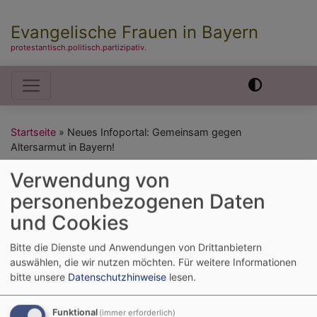
Evangelische Frauen in Bayern
protestantisch.politisch.partizipativ.
Hauptnavigation
Startseite
Neues Infoportal: Gemeinsam gegen
Altersarmut in Bayern!
Verwendung von
Neues Infoportal:
personenbezogenen Daten
und Cookies
Gemeinsam gegen
Bitte die Dienste und Anwendungen von Drittanbietern
Altersarmut in
auswählen, die wir nutzen möchten.
Für weitere Informationen
bitte unsere
Datenschutzhinweise
lesen.
Bayern!
Funktional
(immer erforderlich)