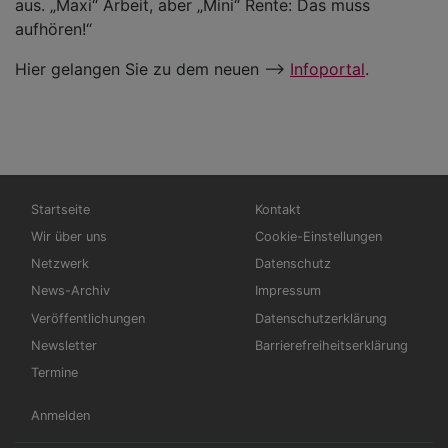
aus. „Maxi“ Arbeit, aber „Mini“ Rente: Das muss
aufhören!“
Hier gelangen Sie zu dem neuen -->
Infoportal
.
Hauptnavigation
Fußbereichsmenü
Startseite
Kontakt
Wir über uns
Cookie-Einstellungen
Netzwerk
Datenschutz
News-Archiv
Impressum
Veröffentlichungen
Datenschutzerklärung
Newsletter
Barrierefreiheitserklärung
Termine
Benutzermenü
Anmelden